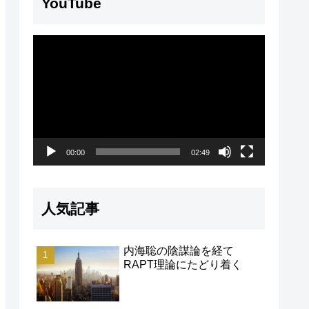
YouTube
動
画
プ
レ
ー
00:00
02:49
ヤ
ー
人気記事
内海聡の陰謀論を経て
RAPT理論にたどり着く