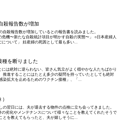
の自殺報告数が増加
後の自殺報告数が増加しているとの報告書を読みました。
婦の危機〜新たな自殺統計項目が明かす自殺の実態〜」 ○日本産婦人
について」 妊産婦の死因として最も多い...
接種を断りました
とには絶対に逆らわない、皆さん気立がよく穏やかな人たちばかり
と、推進することにはたとえ多少の疑問を持っていたとしても絶対
感染拡大を止めるためのワクチン接種」、「...
き）
越しの翌日には、夫が退去する物件の点検に立ち会ってきました。
件の劣化やメンテナンスについて様々なことを教えてくれたそうで
ことを教えてもらったと、夫が嬉しそうに...