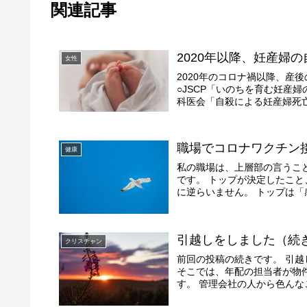
関連記事
2020年以降、妊産婦
女性
2020年のコロナ禍以降、産
○JSCP「いのちを育む妊産
科医会「自殺による妊産婦死亡
職場でコロナワクチン
健康
私の職場は、上層部の言うこ
です。 トップが決定したこ
に逆らいません。 トップは「
引越しをしました（続
クリスチャン
前回の投稿の続きです。 引
そこでは、年配の担当者が物
す。 管理会社の人から色んな