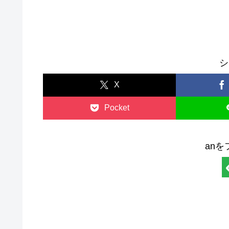
健康
子育て
シ
X
Pocket
an