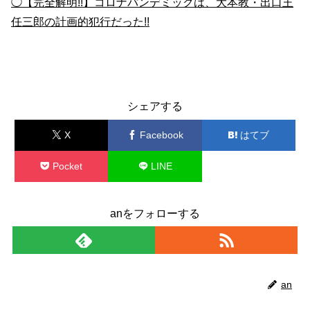
◯
【完全解明!!】コロナパンデミックは、大本教・出口王
任三郎の計画的犯行だった!!
人生
健康
シェアする
X
Facebook
はてブ
Pocket
LINE
コピー
anをフォローする
an