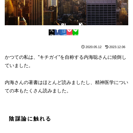
は
コ
Facebook
X
て
Pocket
LINE
ピ
ブ
ー
2020.05.12
2023.12.06
かつての私は、”キチガイ”を自称する内海聡さんに傾倒し
ていました。
内海さんの著書はほとんど読みましたし、精神医学につい
ての本もたくさん読みました。
陰謀論に触れる