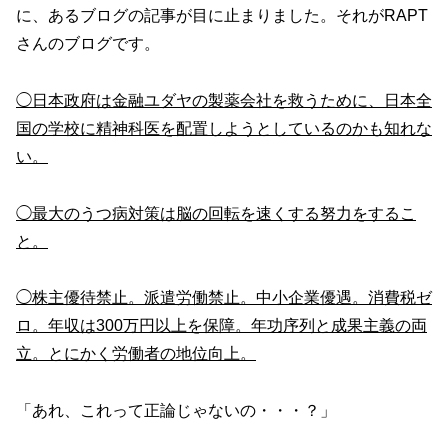
に、あるブログの記事が目に止まりました。それがRAPT
さんのブログです。
◯日本政府は金融ユダヤの製薬会社を救うために、日本全
国の学校に精神科医を配置しようとしているのかも知れな
い。
◯最大のうつ病対策は脳の回転を速くする努力をするこ
と。
◯株主優待禁止。派遣労働禁止。中小企業優遇。消費税ゼ
ロ。年収は300万円以上を保障。年功序列と成果主義の両
立。とにかく労働者の地位向上。
「あれ、これって正論じゃないの・・・？」