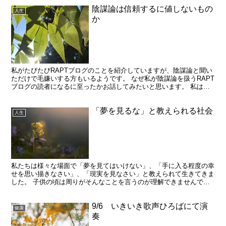
陰謀論は信頼するに値しないもの
人生
か
私がたびたびRAPTブログのことを紹介していますが、陰謀論と聞い
ただけで毛嫌いする方もいるようです。 なぜ私が陰謀論を扱うRAPT
ブログの読者になるに至ったかお話してみたいと思います。 私は高
校生の頃に人生をほぼ諦めました。 自分は価値のな...
「夢を見るな」と教えられる社会
人生
私たちは様々な場面で「夢を見てはいけない」、「手に入る程度の幸
せを思い描きなさい」、「現実を見なさい」と教えられて生きてきま
した。 子供の頃は周りがそんなことを言うのが理解できませんでし
たが、社会人になって初めてその意味が分かりました。 た...
9/6 いきいき歌声ひろばにて演
健康
奏