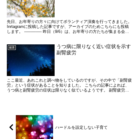
先日、お年寄りの方々に向けてボランティア演奏を行ってきました。
Inrtagramに投稿した記事ですが、アーカイブのためこちらにも投稿
します。 -------------- 昨日（9/6）は、お年寄りの方たちが集まる会
「いきいき歌声ひろば」...
うつ病に限りなく近い症状を示す
健康
副腎疲労
ここ最近、あれこれと調べ物をしているのですが、その中で「副腎疲
労」という症状があることを知りました。 こちらの記事によれば、
うつ病と副腎疲労の症状は限りなく似ているようです。 副腎疲労と
いう病名は俗称で、正式にはHPA軸機能障害と言います。...
ハードルを設定しない子育て