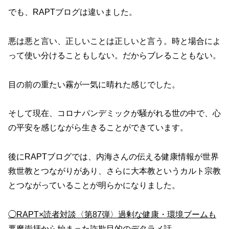
でも、RAPTブログは違いました。
悪は悪と言い、正しいことは正しいと言う。時と場合によ
って使い分けることもしない。だからブレることもない。
目の前の重たい霧が一気に晴れた感じでした。
そして現在、コロナパンデミックが騒がれる世の中で、心
の平安を感じながら生きることができています。
後にRAPTブログでは、内海さんの伝える健康情報が世界
救世教とつながりがあり、さらに大本教というカルト宗教
とつながっていることが明らかになりました。
◯RAPT×読者対談〈第87弾〉過剰な健康・環境ブームも
悪魔崇拝から始まった詐欺目的のデタラメ話。