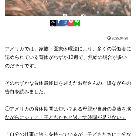
は
コ
Facebook
X
て
Pocket
LINE
ピ
ブ
ー
2025.04.28
アメリカでは、家族・医療休暇法により、多くの労働者に
認められている育休がわずか12週で、無給の場合が多い
のだそうです。
そのわずかな育休最終日を迎えたお母さんの、涙ながらの
告白を読みました。
◯アメリカの育休期間は短い？ある母親が自身の葛藤を涙
ながらにシェア「子どもたちと過ごす時間が足りない」
「自分の仕事に誇りを持っているが、子どもたちに十分な