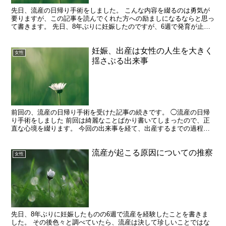
先日、流産の日帰り手術をしました。 こんな内容を綴るのは勇気が
要りますが、この記事を読んでくれた方への励ましになるならと思っ
て書きます。 先日、8年ぶりに妊娠したのですが、6週で発育が止ま
っていることが分かり、流産の処置をすることになりまし...
妊娠、出産は女性の人生を大きく
女性
揺さぶる出来事
前回の、流産の日帰り手術を受けた記事の続きです。 ◯流産の日帰
り手術をしました 前回は綺麗なことばかり書いてしまったので、正
直な心境を綴ります。 今回の出来事を経て、出産するまでの過程で
払う代償が、男性と女性で全く異なることに気付きました。...
流産が起こる原因についての推察
女性
先日、8年ぶりに妊娠したものの6週で流産を経験したことを書きま
した。 その後色々と調べていたら、流産は決して珍しいことではな