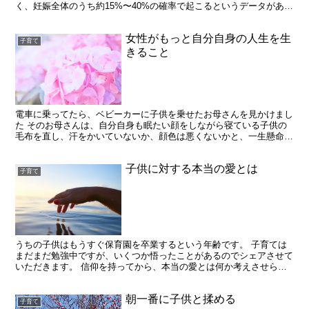
く、妊娠全体のうち約15%〜40%の確率で起こるというデータがある
ようです。 ふと、なぜこんなにも多くのケースで流産...
女性がもっと自分自身の人生を生
子育て
きること
電車に乗ってたら、ベビーカーに子供を乗せたお母さんを見かけまし
た そのお母さんは、自分自身も眠たい顔をしながら寝ている子供の
毛布を直し、汗をかいていないか、顔色は悪くないかと、一生懸命に
お子さんのお世話をしていました。 この母性も、私たち母...
子供に対する本当の愛とは
子育て
うちの子供はもうすぐ保育園を卒業するという年齢です。 子育ては
まだまだ勉強中ですが、いくつか悟ったことがあるのでシェアさせて
いただきます。 信仰を持ってから、本当の愛とは何か考えさせられ
る場面が何度もありました。 周りの目を気にしだすと、世...
朝一番に子供と揉める
子育て