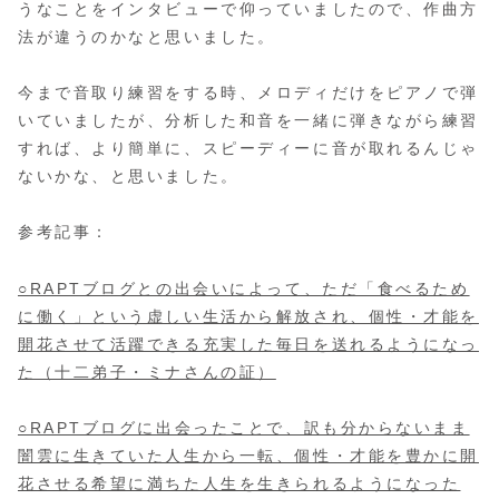
うなことをインタビューで仰っていましたので、作曲方
法が違うのかなと思いました。
今まで音取り練習をする時、メロディだけをピアノで弾
いていましたが、分析した和音を一緒に弾きながら練習
すれば、より簡単に、スピーディーに音が取れるんじゃ
ないかな、と思いました。
参考記事：
○RAPTブログとの出会いによって、ただ「食べるため
に働く」という虚しい生活から解放され、個性・才能を
開花させて活躍できる充実した毎日を送れるようになっ
た（十二弟子・ミナさんの証）
○RAPTブログに出会ったことで、訳も分からないまま
闇雲に生きていた人生から一転、個性・才能を豊かに開
花させる希望に満ちた人生を生きられるようになった