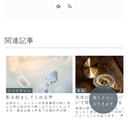
関連記事
クリスチャン
音楽
私を励ましてくれる声
先生がくださるアドバイ
横スクロー
いて悟り、呆然とする
以前から、レッスンや音楽練習の時に色
ルできます
んな声が頭の中で聞こえてきていたんで
身体の調子がいまいちだと、レ
すが、最近は違う声色？口調の声が聞こ
まったく捗らずその日一日何も
えるようになりました。 「それがお前の
いということがあります。 声楽
やりたいことなんだろ！？」 「これから
13年目にも関わらずたびたびこ
やりに行くのは、お前のやりたいことな
状況になってしまうので、これ
んだぞ！楽しいことを...
と思い自分を振り返ってみました