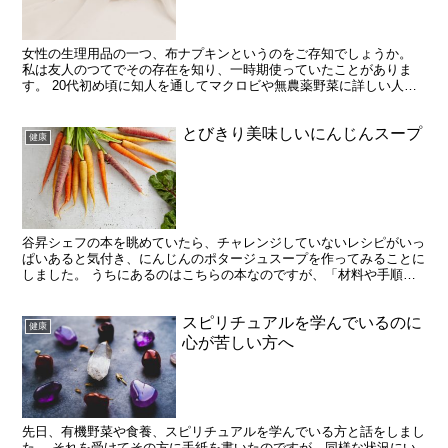
女性の生理用品の一つ、布ナプキンというのをご存知でしょうか。
私は友人のつてでその存在を知り、一時期使っていたことがありま
す。 20代初め頃に知人を通してマクロビや無農薬野菜に詳しい人に
出会い、布ナプキンの存在を教えてもらいました。 「布ナ...
とびきり美味しいにんじんスープ
健康
谷昇シェフの本を眺めていたら、チャレンジしていないレシピがいっ
ぱいあると気付き、にんじんのポタージュスープを作ってみることに
しました。 うちにあるのはこちらの本なのですが、「材料や手順を
教える」というよりも「すぐ隣に谷シェフがいて、フランス...
スピリチュアルを学んでいるのに
健康
心が苦しい方へ
先日、有機野菜や食養、スピリチュアルを学んでいる方と話をしまし
た。 それを受けてその方に手紙を書いたのですが、同様な状況にい