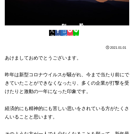
は
コ
Facebook
X
て
Pocket
LINE
ピ
ブ
ー
2021.01.01
あけましておめでとうございます。
昨年は新型コロナウイルスが騒がれ、今まで当たり前にで
きていたことができなくなったり、多くの企業が打撃を受
けたりと激動の一年になった印象です。
経済的にも精神的にも苦しい思いをされている方がたくさ
んいることと思います。
そのような方が一人でも少なくなることを願って、新年最