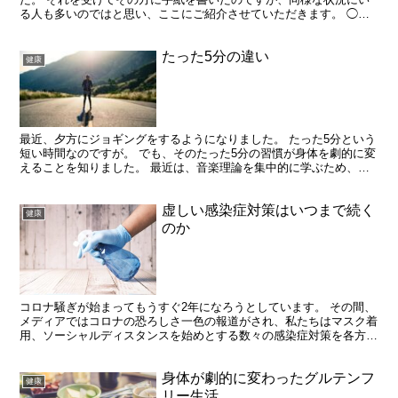
る人も多いのではと思い、ここにご紹介させていただきます。 ◯◯
さんが言っていたように、私も良い言葉をたくさん吸収する...
たった5分の違い
健康
最近、夕方にジョギングをするようになりました。 たった5分という
短い時間なのですが。 でも、そのたった5分の習慣が身体を劇的に変
えることを知りました。 最近は、音楽理論を集中的に学ぶため、本
格的な歌の練習はやめています。 でも、この習慣のお...
虚しい感染症対策はいつまで続く
健康
のか
コロナ騒ぎが始まってもうすぐ2年になろうとしています。 その間、
メディアではコロナの恐ろしさ一色の報道がされ、私たちはマスク着
用、ソーシャルディスタンスを始めとする数々の感染症対策を各方面
から強いられてきました。 私は演奏会のたびにマスク着...
身体が劇的に変わったグルテンフ
健康
リー生活