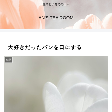
音楽と子育ての日々
AN'S TEA ROOM
大好きだったパンを口にする
健康