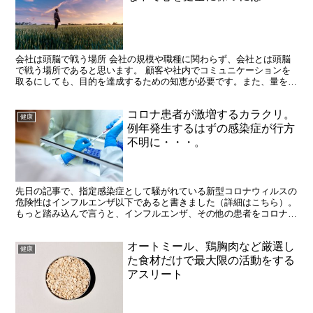
会社は頭脳で戦う場所 会社の規模や職種に関わらず、会社とは頭脳
で戦う場所であると思います。 顧客や社内でコミュニケーションを
取るにしても、目的を達成するための知恵が必要です。また、量をこ
なす仕事、体力を使う仕事であってもそれを効率よく楽に終...
コロナ患者が激増するカラクリ。
健康
例年発生するはずの感染症が行方
不明に・・・。
先日の記事で、指定感染症として騒がれている新型コロナウィルスの
危険性はインフルエンザ以下であると書きました（詳細はこちら）。
もっと踏み込んで言うと、インフルエンザ、その他の患者をコロナと
カウントしているものと思われます。 PCR検査とは遺...
オートミール、鶏胸肉など厳選し
健康
た食材だけで最大限の活動をする
アスリート