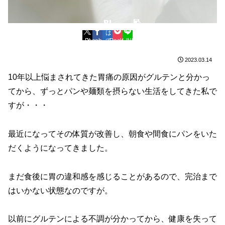
は
コ
Facebook
X
て
Pocket
LINE
ピ
ブ
ー
2023.03.14
10年以上悩まされてきた胃痛の原因がグルテンと分かっ
てから、ずっとパンや麺類を摂らない生活をしてきた私で
すが・・・
最近になってその体質が改善し、朝食や間食にパンをいた
だくようになってきました。
まだ食後に胃の違和感を感じることがあるので、完治まで
はいかない状態なのですが。
以前にグルテンによる不調が分かってから、健康を失って