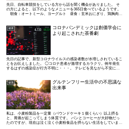
先日、自転車競技をしている方から話を聞く機会がありました。 そ
の方によると、以下のようなメニューを365日食べているようです。
朝食：オートミール、ヨーグルト 昼食：玄米おにぎり、鶏胸肉、
生野菜 夕食：オートミール、ヨーグルト 飲み物：水...
コロナパンデミックは創価学会に
健康
より起こされた茶番劇
先日の記事で、新型コロナウイルスの感染者数が水増しされているこ
とをお伝えしました。 ◯コロナ患者が激増するカラクリ。例年発生
するはずの感染症が行方不明に・・・。 テレビを見ながら不安に陥
っている方も多いと思いますが、日々報道される感染者数に...
グルテンフリー生活中の不思議な
健康
出来事
私は、小麦粉製品を一定量（パウンドケーキ１個くらい）以上摂る
と、胃痛が起こってしまう体質です。 パンとコーヒーが大好物だっ
たのですが、現在は泣く泣く小麦粉食品を摂らない生活をしていま
す。 完全除去は難しいので、ゆるグルテンフリーという感じで...