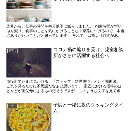
先月から、仕事の時間を半分以下に減らしました。 拘束時間がずい
ぶん減り、食事のことを気にかけることなく家路につけるので、本当
にありがたいことだと思っています。 それで、以前より時間がある
はずなのに家事がうまく捗らず、どうしたらいいのかと思っ...
コロナ禍の煽りを受け、児童相談
子育て
所がさらに活躍する社会へ
市役所でたまに見かける、「ストップ！幼児虐待」という横断幕。
これを見るたびに不思議だなぁと思います。 家庭における虐待のほ
とんどが実父母によるものだそうですが、このような文字を見て虐待
をやめようと考える親がどれくらいいるのでしょうか。 こ...
子供と一緒に夜のクッキングタイ
子育て
ム