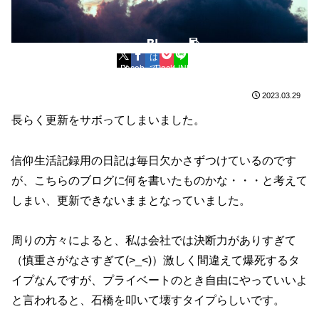
は
コ
Facebook
X
て
Pocket
LINE
ピ
ブ
ー
2023.03.29
長らく更新をサボってしまいました。
信仰生活記録用の日記は毎日欠かさずつけているのです
が、こちらのブログに何を書いたものかな・・・と考えて
しまい、更新できないままとなっていました。
周りの方々によると、私は会社では決断力がありすぎて
（慎重さがなさすぎて(>_<)）激しく間違えて爆死するタ
イプなんですが、プライベートのとき自由にやっていいよ
と言われると、石橋を叩いて壊すタイプらしいです。