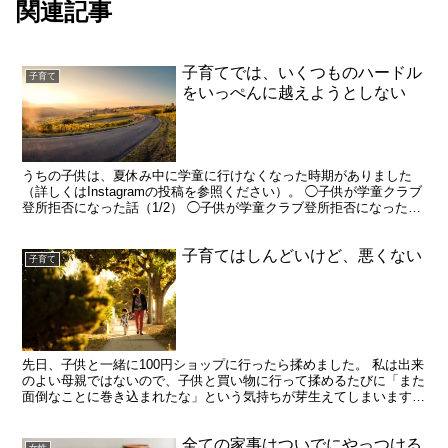
関連記事
子育てでは、いくつものハードル
子育て
をいっぺんに越えようとしない
うちの子供は、夏休み中に学童に行けなくなった時期がありました
（詳しくはInstagramの投稿を参照ください）。 ◯子供が学童クラブ
登所拒否になった話（1/2） ◯子供が学童クラブ登所拒否になった話
（2/2） その後、学校が始まってからは学...
子育てはしんどいけど、悪くない
子育て
先日、子供と一緒に100円ショップに行ったら揉めました。 私は出来
のよい母親ではないので、子供と買い物に行って揉めるたびに「また
面倒なことに巻き込まれたな」という気持ちが芽生えてしまいます。
その日もしばらく子供とすったもんだした挙句、何も...
全ての家事はついでにやっつける
女性