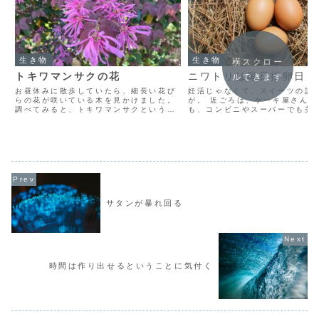
生き物
生き物
横スクロー
トキワマンサクの花
ニワトリは毎日排卵日
ルできます
お昼休みに散歩していたら、細長い花び
妊活じゃなくて、スイーツの話
らの花が咲いている木を見かけました。
が。 近ごろは、ケーキ屋さんじ
調べてみると、トキワマンサクというそ
も、コンビニやスーパーでも美
うです。 よく見てみると、つぼみの中に
イーツに巡り合えるようになり
細長いリボン状の花びらがくるくる巻か
それで、洋菓子の場合、たいて
れた状態になっていて、段々と解かれて
は卵、砂糖、小麦粉で、配合が
いくことで開花するよ...
けで驚くほどたくさん...
サタンが暴れ回る
時間は作り出せるということに気付く