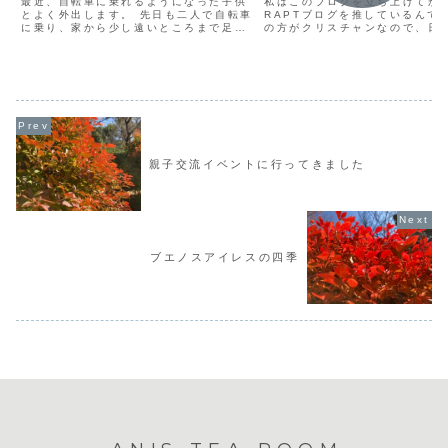
最近、自転車に乗れるようになった子供
私はこのブログを立ち上げてか
とよく外出します。 先日も二人で自転車
RAPTブログを推しているんで
に乗り、家から少し遠いところまで足を
の方がクリスチャンなので、日
伸ばしました。 交差点に差し掛かり信号
かなか受け入れ難いようです。 
待ちをしていると、急に体調が悪くなり
BY RAPT 誰かの心を守りた
何とも気持ち悪い感覚に襲われました。
心で、裏表のない言葉を綴って
あれ、なんかおかし...
は見たこと...
親子交流イベントに行ってきました
ブエノスアイレスの四季