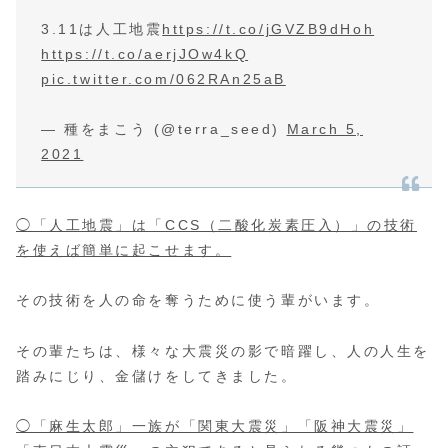
3.11は人工地震
https://t.co/jGVZB9dHoh
https://t.co/aerjJOw4kQ
pic.twitter.com/062RAn25aB
— 種をまこう (@terra_seed)
March 5,
2021
◯「人工地震」は「CCS（二酸化炭素圧入）」の技術
を使えば簡単に起こせます。
その技術を人の命を奪うために使う輩がいます。
その輩たちは、様々な大震災の影で暗躍し、人の人生を
踏みにじり、金儲けをしてきました。
◯「麻生太郎」一族が「関東大震災」「阪神大震災」