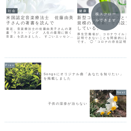
社会
健康
横スクロー
米国認定音楽療法士 佐藤由美
新型コロナウイルスとい
ルできます
子さんの著書を読んで
規模の茶番劇。その設定
している。
最近、音楽療法士の佐藤由美子さんの著
書「ラスト・ソング 人生の最期に聴く
厚生労働省が、コロナウイルス
音楽」を読みました。 すごいエッセンス
証明できないことを間接的に認
が詰まった本、というのが率直な感想で
です。 ◯「コロナの存在証明は
す。 佐藤さんは、米国のホスピスや国内
労省が実質認める 上記によれば
の緩和ケア病棟で音楽療法に携わって来
ウイルスの存在を証明せよとの
られた人です。 ◯佐...
して、既に取り下げされた論文
「ウイルスの分離に成...
Songsにオリジナル曲「あなたを知りたい」
を掲載しました
子供の湿疹が治らない