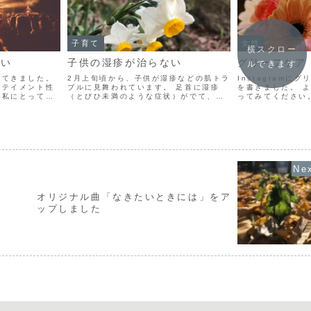
子育て
女性
横スクロー
ない
子供の湿疹が治らない
グリーフケア
ルできます
いてきました。
2月上旬頃から、子供が湿疹などの肌トラ
Instagramに
ーテイメント性
ブルに見舞われています。 足首に湿疹
を書きました。 
、私にとっては
（とびひ未満のような症状）がでて、な
ってみてください。 
イヤーの中の2
かなか治らずに痒い状態が続いていま
んでいるのが印
す。 そのうえ、先週頃から背中全体が赤
人たちは、朝起
くかぶれたような状態になり、その後鳥
肌のような細かい発疹が...
オリジナル曲「なきたいときには」をア
ップしました