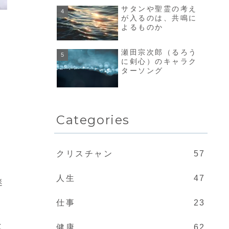
サタンや聖霊の考え
が入るのは、共鳴に
よるものか
瀬田宗次郎（るろう
に剣心）のキャラク
ターソング
Categories
クリスチャン
57
人生
47
迷
仕事
23
と
健康
62