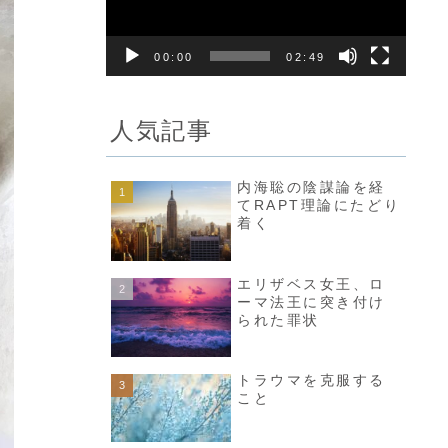
レ
ー
00:00
02:49
ヤ
ー
人気記事
内海聡の陰謀論を経
てRAPT理論にたどり
着く
エリザベス女王、ロ
ーマ法王に突き付け
られた罪状
トラウマを克服する
こと