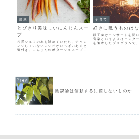
健康
子育て
とびきり美味しいにんじんスー
好きに敵うものは
プ
親子向けコンサートを聞
音楽というよりはエンタ
谷昇シェフの本を眺めていたら、チャレ
を追求したプログラムで
ンジしていないレシピがいっぱいあると
とても新鮮でした。 プレ
気付き、にんじんのポタージュスープを
人が、心から演奏を楽し
作ってみることにしました。 うちにある
象的でした。 きっとこの
のはこちらの本なのですが、「材料や手
きてから寝るまで、...
順を教える」というよりも「すぐ隣に谷
シェフがいて、フランス...
陰謀論は信頼するに値しないものか