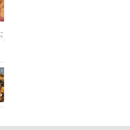
子育て
子育て
詩を書いてみました
親子交
した
グリーフケアについての証
お子さんを持つお母さんへ。 初めて赤ち
よろしければ、ご覧にな
ゃんが産まれたとき、どんな気持ちでし
先日、学童
◯Instagram
たか？ 嬉しさでいっぱいでしたか？ 希
あったので
望と不安が入り混じる気持ちでしたか？
た。 屋外
私自身の当時の気持ちに思いを馳せて、
のとした交
詩を書いてみました。 良かったらご覧に
は、学童ク
なってみてくださ...
だけノーマ
だったのか