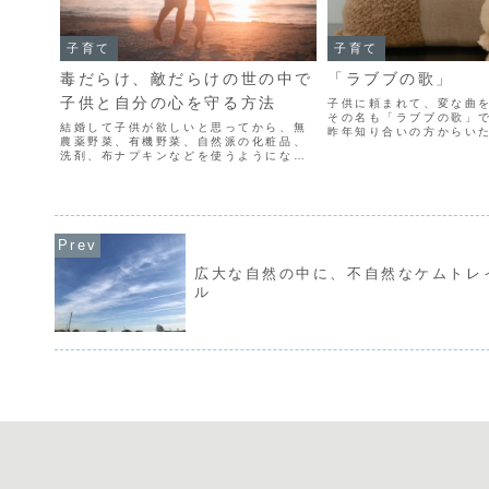
子育て
子育て
毒だらけ、敵だらけの世の中で
「ラブブの歌」
子供と自分の心を守る方法
子供に頼まれて、変な曲
その名も「ラブブの歌」で
結婚して子供が欲しいと思ってから、無
昨年知り合いの方からい
農薬野菜、有機野菜、自然派の化粧品、
のぬいぐるみがお気に入
洗剤、布ナプキンなどを使うようになり
ってくれと言ってきました
ました。 元々、医療について疑問を感じ
上がったのがこちらです。
るようなことがあり、内海聡や近藤誠な
ブブ、ラブブ」と...
どの著書を読むようになっていました
が、東洋医学に詳しい知人...
広大な自然の中に、不自然なケムトレ
ル