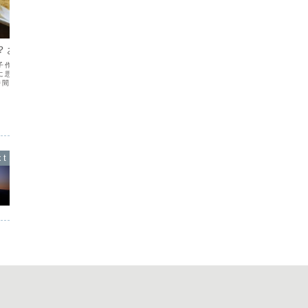
子育て
子育て
？お菓子作り
魔法と夢の国 ディズニーラン
トラウ
ド
子作りをしました。 朝
声楽の練習
に思い立ち、レシピを
憶ばかりが
ディズニーランドに年5回以上通う一家
時間もかからず出来上が
うのをやめ
私の家族は大のディズニー好きです。 3
たのは米粉と黒糖の蒸し
合いの方か
歳の頃から年5回以上のペースでディズニ
写真）。 あまりに美味
を掛けても
ーランドを訪れるほどのファンでした。
ほとんど食べられてし
るようにな
家族を持つようになって分かりました
.
思いがこび
が、テーマパークに子供を連れていくと
いうのは経済的・体...