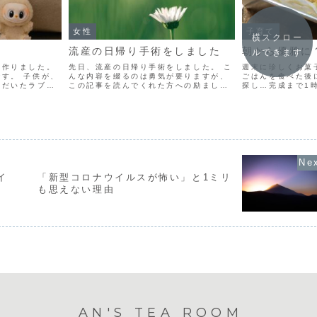
女性
子育て
横スクロー
流産の日帰り手術をしました
朝から優雅に
ルできます
を作りました。
先日、流産の日帰り手術をしました。 こ
週末に珍しくお菓
す。 子供が、
んな内容を綴るのは勇気が要りますが、
ごはんを食べた後
ただいたラブブ
この記事を読んでくれた方への励ましに
探し…完成まで1
りで、歌まで作
なるならと思って書きます。 先日、8年
りました。 作っ
。 それで出来
ぶりに妊娠したのですが、6週で発育が止
パンです（冒頭の
 ひたすら「ラ
まっていることが分かり、流産の処置を
しすぎて、子供に
することになりまし...
まいました。 子..
イ
「新型コロナウイルスが怖い」と1ミリ
も思えない理由
AN'S TEA ROOM