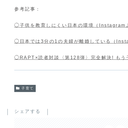
参考記事：
◯子供を教育しにくい日本の環境（Instagram
◯日本では3分の1の夫婦が離婚している（Insta
◯RAPT×読者対談〈第128弾〉完全解決! も
子育て
シェアする