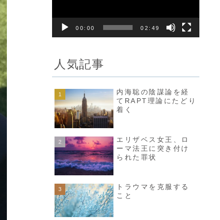
レ
ー
00:00
02:49
ヤ
ー
人気記事
内海聡の陰謀論を経
てRAPT理論にたどり
着く
エリザベス女王、ロ
ーマ法王に突き付け
られた罪状
トラウマを克服する
こと