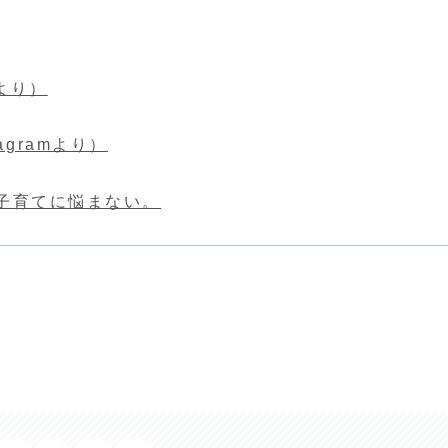
より）
gramより）
う子育てに悩まない。