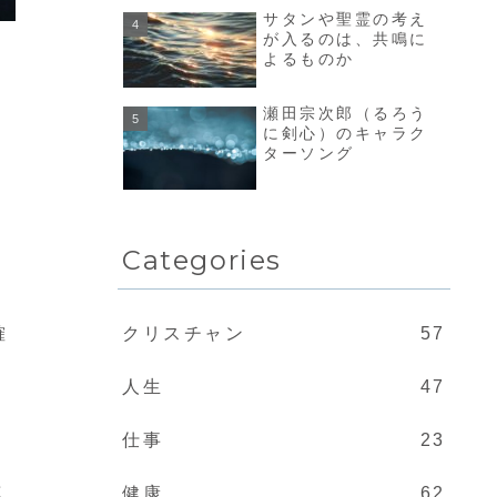
サタンや聖霊の考え
が入るのは、共鳴に
よるものか
瀬田宗次郎（るろう
に剣心）のキャラク
ターソング
Categories
確
クリスチャン
57
人生
47
仕事
23
と
健康
62